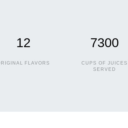
12
7300
ORIGINAL FLAVORS
CUPS OF JUICES
SERVED