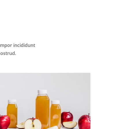
P
empor incididunt
nostrud.