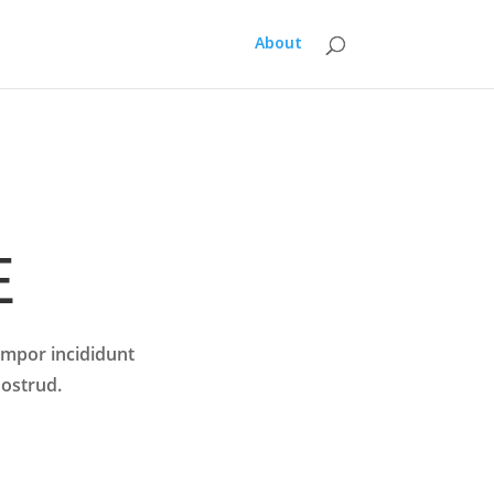
About
E
empor incididunt
nostrud.