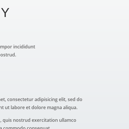
HY
empor incididunt
nostrud.
t, consectetur adipisicing elit, sed do
t ut labore et dolore magna aliqua.
 quis nostrud exercitation ullamco
x ea commodo consequat.